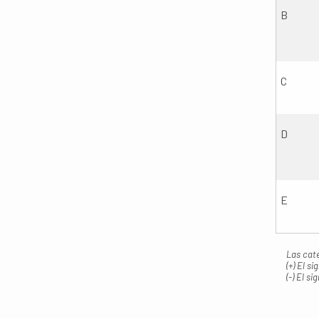
B
C
D
E
Las cate
(+) El s
(-) El s